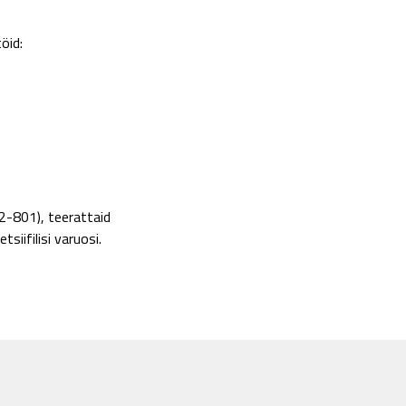
öid:
2-801), teerattaid
iifilisi varuosi.