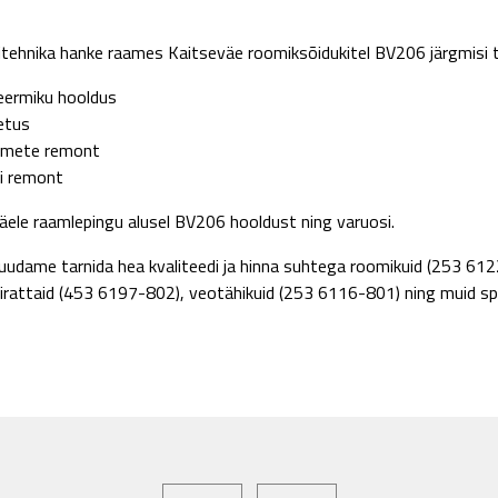
itehnika hanke raames Kaitseväe roomiksõidukitel BV206 järgmisi t
eermiku hooldus
etus
dmete remont
i remont
ele raamlepingu alusel BV206 hooldust ning varuosi.
uudame tarnida hea kvaliteedi ja hinna suhtega roomikuid (253 612
rattaid (453 6197-802), veotähikuid (253 6116-801) ning muid spets