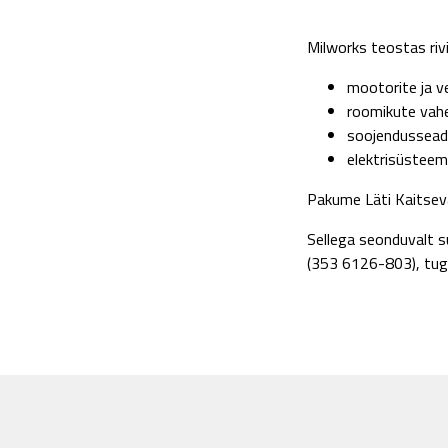
Milworks teostas riv
mootorite ja v
roomikute vah
soojendussea
elektrisüsteem
Pakume Läti Kaitsevä
Sellega seonduvalt s
(353 6126-803), tugi