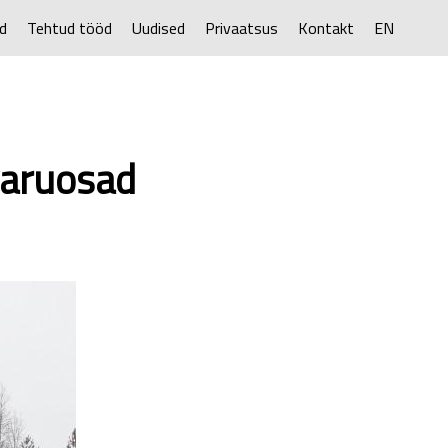
d
Tehtud tööd
Uudised
Privaatsus
Kontakt
EN
varuosad