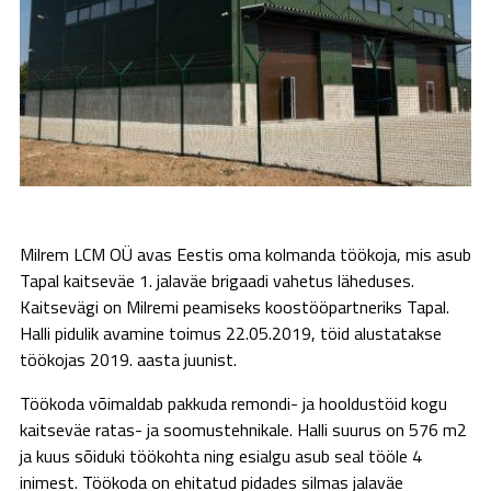
Milrem LCM OÜ avas Eestis oma kolmanda töökoja, mis asub
Tapal kaitseväe 1. jalaväe brigaadi vahetus läheduses.
Kaitsevägi on Milremi peamiseks koostööpartneriks Tapal.
Halli pidulik avamine toimus 22.05.2019, töid alustatakse
töökojas 2019. aasta juunist.
Töökoda võimaldab pakkuda remondi- ja hooldustöid kogu
kaitseväe ratas- ja soomustehnikale. Halli suurus on 576 m2
ja kuus sõiduki töökohta ning esialgu asub seal tööle 4
inimest. Töökoda on ehitatud pidades silmas jalaväe