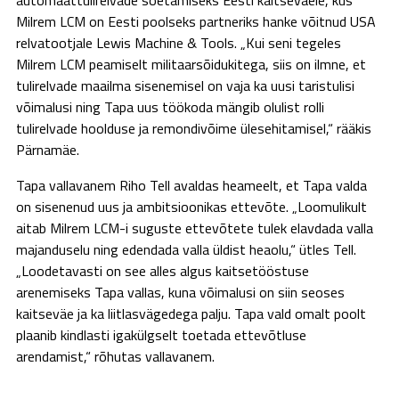
automaattulirelvade soetamiseks Eesti kaitseväele, kus
Milrem LCM on Eesti poolseks partneriks hanke võitnud USA
relvatootjale Lewis Machine & Tools. „Kui seni tegeles
Milrem LCM peamiselt militaarsõidukitega, siis on ilmne, et
tulirelvade maailma sisenemisel on vaja ka uusi taristulisi
võimalusi ning Tapa uus töökoda mängib olulist rolli
tulirelvade hoolduse ja remondivõime ülesehitamisel,“ rääkis
Pärnamäe.
Tapa vallavanem Riho Tell avaldas heameelt, et Tapa valda
on sisenenud uus ja ambitsioonikas ettevõte. „Loomulikult
aitab Milrem LCM-i suguste ettevõtete tulek elavdada valla
majanduselu ning edendada valla üldist heaolu,“ ütles Tell.
„Loodetavasti on see alles algus kaitsetööstuse
arenemiseks Tapa vallas, kuna võimalusi on siin seoses
kaitseväe ja ka liitlasvägedega palju. Tapa vald omalt poolt
plaanib kindlasti igakülgselt toetada ettevõtluse
arendamist,“ rõhutas vallavanem.