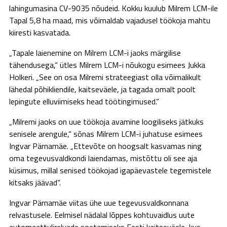
lahingumasina CV-9035 nõudeid. Kokku kuulub Milrem LCM-ile
Tapal 5,8 ha maad, mis võimaldab vajadusel töökoja mahtu
kiiresti kasvatada.
„Tapale laienemine on Milrem LCM-i jaoks märgilise
tähendusega,“ ütles Milrem LCM-i nõukogu esimees Jukka
Holkeri. „See on osa Milremi strateegiast olla võimalikult
lähedal põhikliendile, kaitseväele, ja tagada omalt poolt
lepingute elluviimiseks head töötingimused.“
„Milremi jaoks on uue töökoja avamine loogiliseks jätkuks
senisele arengule,“ sõnas Milrem LCM-i juhatuse esimees
Ingvar Pärnamäe. „Ettevõte on hoogsalt kasvamas ning
oma tegevusvaldkondi laiendamas, mistõttu oli see aja
küsimus, millal senised töökojad igapäevastele tegemistele
kitsaks jäävad“.
Ingvar Pärnamäe viitas ühe uue tegevusvaldkonnana
relvastusele. Eelmisel nädalal lõppes kohtuvaidlus uute