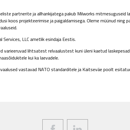
iste partnerite ja allhankijatega pakub Milworks mitmesuguseid l
ndusi koos projekteerimise ja paigaldamisega. Oleme müünud ning 
vaaluseid.
l Services, LLC ametlik esindaja Eestis.
 varieeruvad lihtsatest relvaalustest kuni üleni kaetud laskepesad
aasõidukitele kui ka laevadele.
elvaalused vastavad NATO standarditele ja Kaitseväe poolt esitatu
Facebook
LinkedIn