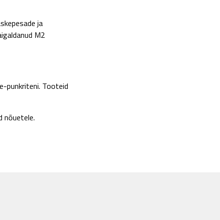
askepesade ja
paigaldanud M2
e-punkriteni. Tooteid
d nõuetele.