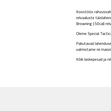
Koostöös rahvusvahel
relvaaluste täislahe
Browning (.50cal) rel
Oleme Special Tactica
Pakutavad lahendused
valmistame nii maism
Kõik laskepesad ja r